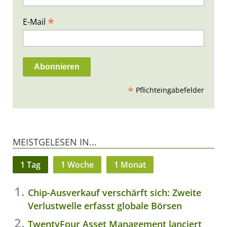
*
E-Mail
*
Pflichteingabefelder
MEISTGELESEN IN...
1 Tag
1 Woche
1 Monat
Chip-Ausverkauf verschärft sich: Zweite
Verlustwelle erfasst globale Börsen
TwentyFour Asset Management lanciert