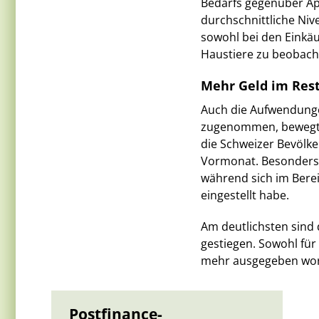
Bedarfs gegenüber Apr
durchschnittliche Nive
sowohl bei den Einkä
Haustiere zu beobach
Mehr Geld im Res
Auch die Aufwendunge
zugenommen, bewegten
die Schweizer Bevölk
Vormonat. Besonders 
während sich im Bere
eingestellt habe.
Am deutlichsten sind
gestiegen. Sowohl für
mehr ausgegeben worde
Postfinance-