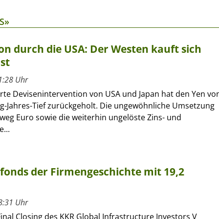
S»
on durch die USA: Der Westen kauft sich
st
1:28 Uhr
erte Devisenintervention von USA und Japan hat den Yen vo
ig-Jahres-Tief zurückgeholt. Die ungewöhnliche Umsetzung
eg Euro sowie die weiterhin ungelöste Zins- und
...
rfonds der Firmengeschichte mit 19,2
8:31 Uhr
inal Closing des KKR Global Infrastructure Investors V