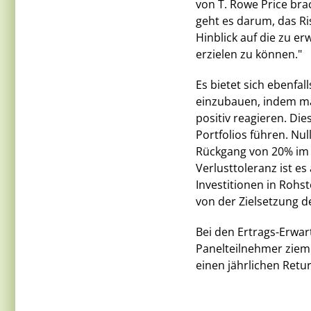
von T. Rowe Price bra
geht es darum, das Ris
Hinblick auf die zu e
erzielen zu können."
Es bietet sich ebenfal
einzubauen, indem ma
positiv reagieren. Di
Portfolios führen. Nu
Rückgang von 20% im 
Verlusttoleranz ist es
Investitionen in Rohst
von der Zielsetzung d
Bei den Ertrags-Erwar
Panelteilnehmer zieml
einen jährlichen Retu