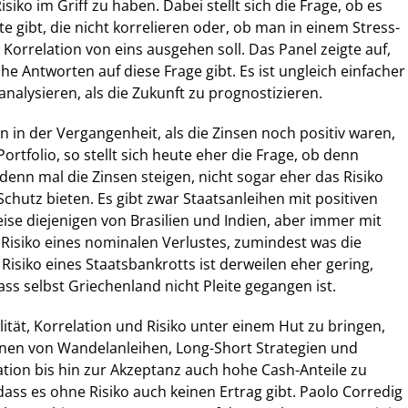
iko im Griff zu haben. Dabei stellt sich die Frage, ob es
 gibt, die nicht korrelieren oder, ob man in einem Stress-
 Korrelation von eins ausgehen soll. Das Panel zeigte auf,
he Antworten auf diese Frage gibt. Es ist ungleich einfacher
nalysieren, als die Zukunft zu prognostizieren.
n in der Vergangenheit, als die Zinsen noch positiv waren,
Portfolio, so stellt sich heute eher die Frage, ob denn
denn mal die Zinsen steigen, nicht sogar eher das Risiko
Schutz bieten. Es gibt zwar Staatsanleihen mit positiven
eise diejenigen von Brasilien und Indien, aber immer mit
isiko eines nominalen Verlustes, zumindest was die
Risiko eines Staatsbankrotts ist derweilen eher gering,
s selbst Griechenland nicht Pleite gegangen ist.
lität, Korrelation und Risiko unter einem Hut zu bringen,
onen von Wandelanleihen, Long-Short Strategien und
kation bis hin zur Akzeptanz auch hohe Cash-Anteile zu
dass es ohne Risiko auch keinen Ertrag gibt. Paolo Corredig