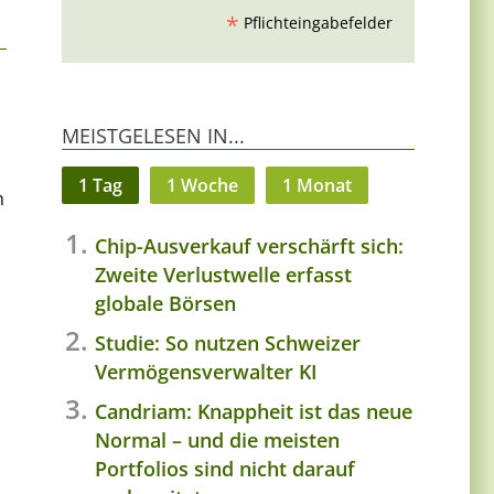
*
Pflichteingabefelder
MEISTGELESEN IN...
1 Tag
1 Woche
1 Monat
n
Chip-Ausverkauf verschärft sich:
Zweite Verlustwelle erfasst
globale Börsen
Studie: So nutzen Schweizer
Vermögensverwalter KI
Candriam: Knappheit ist das neue
Normal – und die meisten
Portfolios sind nicht darauf