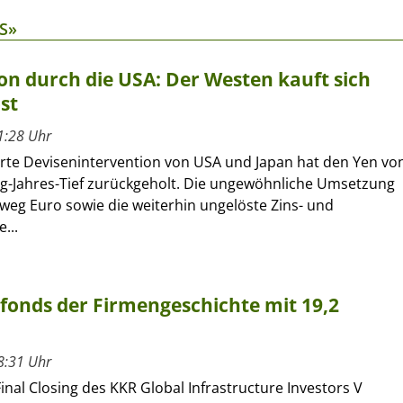
S»
on durch die USA: Der Westen kauft sich
st
1:28 Uhr
erte Devisenintervention von USA und Japan hat den Yen vo
ig-Jahres-Tief zurückgeholt. Die ungewöhnliche Umsetzung
eg Euro sowie die weiterhin ungelöste Zins- und
...
rfonds der Firmengeschichte mit 19,2
8:31 Uhr
inal Closing des KKR Global Infrastructure Investors V