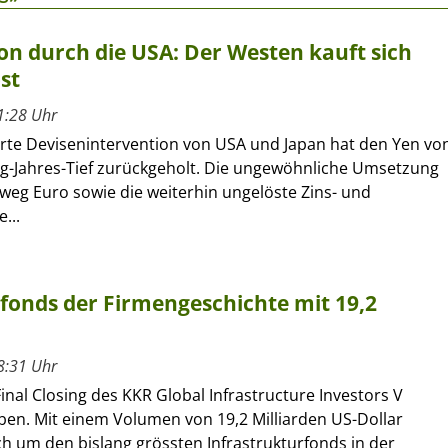
on durch die USA: Der Westen kauft sich
st
1:28 Uhr
erte Devisenintervention von USA und Japan hat den Yen vo
ig-Jahres-Tief zurückgeholt. Die ungewöhnliche Umsetzung
eg Euro sowie die weiterhin ungelöste Zins- und
...
rfonds der Firmengeschichte mit 19,2
8:31 Uhr
inal Closing des KKR Global Infrastructure Investors V
en. Mit einem Volumen von 19,2 Milliarden US-Dollar
ch um den bislang grössten Infrastrukturfonds in der