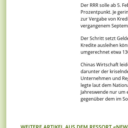
Der RRR solle ab 5. 
Prozentpunkt. Je geri
zur Vergabe von Kredit
vergangenem Septem
Der Schritt setzt Geld
Kredite ausleihen kö
umgerechnet etwa 130
Chinas Wirtschaft lei
darunter der kriseln
Unternehmen und Regi
legte laut dem Nation
Jahreswende nur um e
gegenüber dem im Som
WEITERE ARTIKEL AUS DEM RESSORT «NEW