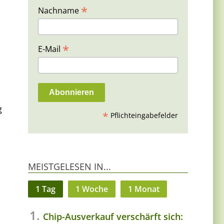
*
Nachname
*
E-Mail
g
*
Pflichteingabefelder
MEISTGELESEN IN...
1 Tag
1 Woche
1 Monat
Chip-Ausverkauf verschärft sich: