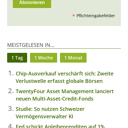
*
Pflichteingabefelder
MEISTGELESEN IN...
1 Tag
1 Woche
1 Monat
Chip-Ausverkauf verschärft sich: Zweite
Verlustwelle erfasst globale Börsen
TwentyFour Asset Management lanciert
neuen Multi-Asset-Credit-Fonds
Studie: So nutzen Schweizer
Vermögensverwalter KI
Fed schickt Anleihenrenditen auf 19-