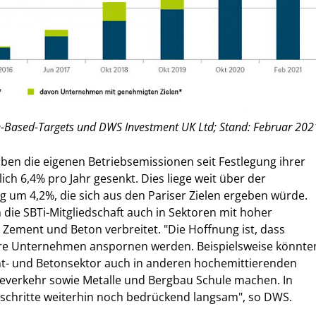
e-Based-Targets und DWS Investment UK Ltd; Stand: Februar 202
en die eigenen Betriebsemissionen seit Festlegung ihrer
ich 6,4% pro Jahr gesenkt. Dies liege weit über der
g um 4,2%, die sich aus den Pariser Zielen ergeben würde.
ie SBTi-Mitgliedschaft auch in Sektoren mit hoher
e Zement und Beton verbreitet. "Die Hoffnung ist, dass
ere Unternehmen anspornen werden. Beispielsweise könnte
nt- und Betonsektor auch in anderen hochemittierenden
eeverkehr sowie Metalle und Bergbau Schule machen. In
rtschritte weiterhin noch bedrückend langsam", so DWS.