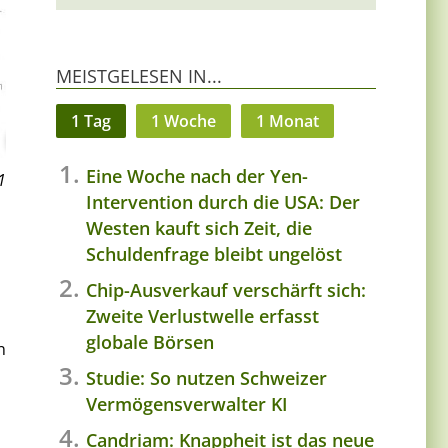
MEISTGELESEN IN...
1 Tag
1 Woche
1 Monat
Eine Woche nach der Yen-
1
Intervention durch die USA: Der
Westen kauft sich Zeit, die
Schuldenfrage bleibt ungelöst
Chip-Ausverkauf verschärft sich:
Zweite Verlustwelle erfasst
globale Börsen
n
Studie: So nutzen Schweizer
Vermögensverwalter KI
Candriam: Knappheit ist das neue