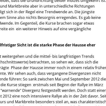
idet, dass die Grundrichtung beider Indizes umgekehrt ist
und Marktbreite aber in unterschiedliche Richtungen
igt sich in der Regel eine Trendwende an. Die jüngste
sem Sinne also nichts Besorgnis erregendes. Es gab keine
ndwende. Im Gegenteil, die Kurse brachen sogar etwas
reite ein  ein weiterer Hinweis auf eine vergängliche
fristiger Sicht ist die starke Phase der Hausse eher
 weitergehen und die mittel- bis langfristigen Trends
schnittswerte) betrachten, so sehen wir, dass sich die
eprägte  Phase der Hausse immer noch in einem relativ frühe
nte. Wir sehen auch, dass vergangene Divergenzen nicht
nde führen: So sank zwischen Mai und September 2012 die
ie Kurse stiegen  erstmals seit Beginn der Rallye im März
 "warnende" Divergenz festgestellt werden. Doch statt einer
t 2012 eine noch intensivere Rallye als in der Zeit davor. Sei
urs und Markbreite besonders steil an, was charakteristisc