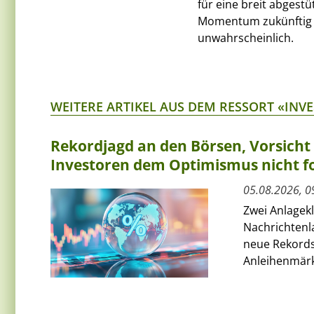
für eine breit abgestü
Momentum zukünftig ab
unwahrscheinlich.
WEITERE ARTIKEL AUS DEM RESSORT «INV
Rekordjagd an den Börsen, Vorsich
Investoren dem Optimismus nicht f
05.08.2026, 0
Zwei Anlagek
Nachrichtenl
neue Rekords
Anleihenmärkt