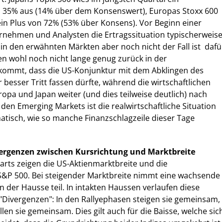
35% aus (14% über dem Konsenswert), Europas Stoxx 600
ein Plus von 72% (53% über Konsens). Vor Beginn einer
rnehmen und Analysten die Ertragssituation typischerweis
in den erwähnten Märkten aber noch nicht der Fall ist  dafü
sen wohl noch nicht lange genug zurück in der
kommt, dass die US-Konjunktur mit dem Abklingen des
besser Tritt fassen dürfte, während die wirtschaftlichen
ropa und Japan weiter (und dies teilweise deutlich) nach
 den Emerging Markets ist die realwirtschaftliche Situation
amatisch, wie so manche Finanzschlagzeile dieser Tage
vergenzen zwischen Kursrichtung und Marktbreite
rts zeigen die US-Aktienmarktbreite und die
S&P 500. Bei steigender Marktbreite nimmt eine wachsende
n der Hausse teil. In intakten Haussen verlaufen diese
e "Divergenzen": In den Rallyephasen steigen sie gemeinsam,
len sie gemeinsam. Dies gilt auch für die Baisse, welche sic