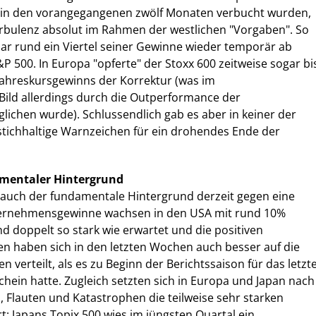
 in den vorangegangenen zwölf Monaten verbucht wurden,
urbulenz absolut im Rahmen der westlichen "Vorgaben". So
uar rund ein Viertel seiner Gewinne wieder temporär ab 
P 500. In Europa "opferte" der Stoxx 600 zeitweise sogar bi
Jahreskursgewinns der Korrektur (was im
ild allerdings durch die Outperformance der
lichen wurde). Schlussendlich gab es aber in keiner der
tichhaltige Warnzeichen für ein drohendes Ende der
amentaler Hintergrund
t auch der fundamentale Hintergrund derzeit gegen eine
ernehmensgewinne wachsen in den USA mit rund 10%
 doppelt so stark wie erwartet und die positiven
n haben sich in den letzten Wochen auch besser auf die
 verteilt, als es zu Beginn der Berichtssaison für das letzt
hein hatte. Zugleich setzten sich in Europa und Japan nach
, Flauten und Katastrophen die teilweise sehr starken
t: Japans Topix 500 wies im jüngsten Quartal ein