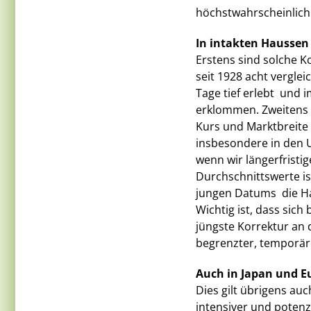
höchstwahrscheinlich 
In intakten Haussen 
Erstens sind solche K
seit 1928 acht vergle
Tage tief erlebt  un
erklommen. Zweitens 
Kurs und Marktbreite 
insbesondere in den U
wenn wir längerfristi
Durchschnittswerte ist
jungen Datums  die H
Wichtig ist, dass sich
jüngste Korrektur an 
begrenzter, temporär
Auch in Japan und E
Dies gilt übrigens auc
intensiver und potenz