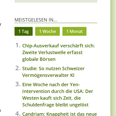
e
MEISTGELESEN IN...
r
1 Tag
1 Woche
1 Monat
Chip-Ausverkauf verschärft sich:
Zweite Verlustwelle erfasst
globale Börsen
Studie: So nutzen Schweizer
Vermögensverwalter KI
Eine Woche nach der Yen-
Intervention durch die USA: Der
Westen kauft sich Zeit, die
Schuldenfrage bleibt ungelöst
h
Candriam: Knappheit ist das neue