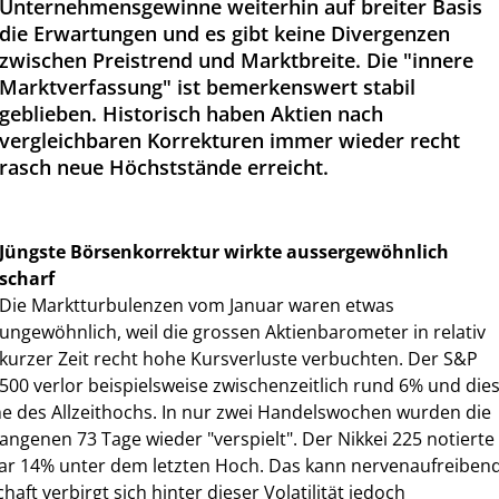
Unternehmensgewinne weiterhin auf breiter Basis
die Erwartungen und es gibt keine Divergenzen
zwischen Preistrend und Marktbreite. Die "innere
Marktverfassung" ist bemerkenswert stabil
geblieben. Historisch haben Aktien nach
vergleichbaren Korrekturen immer wieder recht
rasch neue Höchststände erreicht.
Jüngste Börsenkorrektur wirkte aussergewöhnlich
scharf
Die Marktturbulenzen vom Januar waren etwas
ungewöhnlich, weil die grossen Aktienbarometer in relativ
kurzer Zeit recht hohe Kursverluste verbuchten. Der S&P
500 verlor beispielsweise zwischenzeitlich rund 6% und die
e des Allzeithochs. In nur zwei Handelswochen wurden die
ngenen 73 Tage wieder "verspielt". Der Nikkei 225 notierte
gar 14% unter dem letzten Hoch. Das kann nervenaufreiben
chaft verbirgt sich hinter dieser Volatilität jedoch