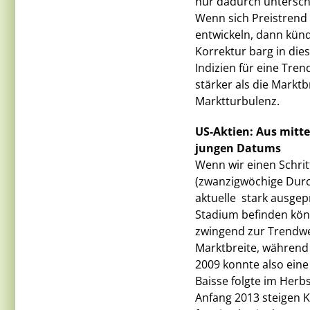
nur dadurch untersche
Wenn sich Preistrend 
entwickeln, dann künd
Korrektur barg in die
Indizien für eine Tre
stärker als die Marktb
Marktturbulenz.
US-Aktien: Aus mittel
jungen Datums
Wenn wir einen Schritt
(zwanzigwöchige Durch
aktuelle  stark ausg
Stadium befinden kön
zwingend zur Trendwe
Marktbreite, während d
2009 konnte also eine
Baisse folgte im Herbs
Anfang 2013 steigen K