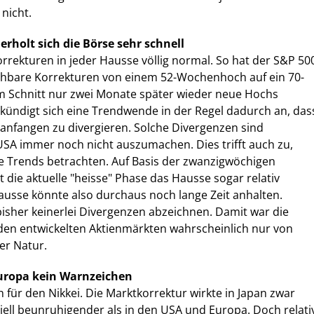
nicht.
erholt sich die Börse sehr schnell
orrekturen in jeder Hausse völlig normal. So hat der S&P 50
ichbare Korrekturen von einem 52-Wochenhoch auf ein 70-
d im Schnitt nur zwei Monate später wieder neue Hochs
kündigt sich eine Trendwende in der Regel dadurch an, das
anfangen zu divergieren. Solche Divergenzen sind
SA immer noch nicht auszumachen. Dies trifft auch zu,
ge Trends betrachten. Auf Basis der zwanzigwöchigen
 die aktuelle "heisse" Phase das Hausse sogar relativ
ausse könnte also durchaus noch lange Zeit anhalten.
 bisher keinerlei Divergenzen abzeichnen. Damit war die
den entwickelten Aktienmärkten wahrscheinlich nur von
er Natur.
uropa kein Warnzeichen
h für den Nikkei. Die Marktkorrektur wirkte in Japan zwar
iell beunruhigender als in den USA und Europa. Doch relati