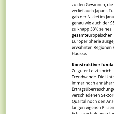
zu den Gewinnen, die
verlief auch Japans T
gab der Nikkei im Jan
genau wie auch der S&
zu knapp 33% seines 
gesamteuropäischen B
Europeripherie ausgeg
erwähnten Regionen s
Hausse.
Konstruktiver fund
Zu guter Letzt sprich
Trendwende. Die Unt
immer noch annähernd
Ertragsüberraschunge
verschiedenen Sektoren
Quartal noch den Ansc
langen eigenen Krisen
Ertragserholungen for