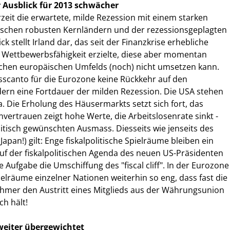
Ausblick für 2013 schwächer
zeit die erwartete, milde Rezession mit einem starken
schen robusten Kernländern und der rezessionsgeplagten
ick stellt Irland dar, das seit der Finanzkrise erhebliche
o Wettbewerbsfähigkeit erzielte, diese aber momentan
chen europäischen Umfelds (noch) nicht umsetzen kann.
sscanto für die Eurozone keine Rückkehr auf den
rn eine Fortdauer der milden Rezession. Die USA stehen
a. Die Erholung des Häusermarkts setzt sich fort, das
ertrauen zeigt hohe Werte, die Arbeitslosenrate sinkt -
olitisch gewünschten Ausmass. Diesseits wie jenseits des
Japan!) gilt: Enge fiskalpolitische Spielräume bleiben ein
f der fiskalpolitischen Agenda des neuen US-Präsidenten
ge Aufgabe die Umschiffung des "fiscal cliff". In der Eurozone
elräume einzelner Nationen weiterhin so eng, dass fast die
ehmer den Austritt eines Mitglieds aus der Währungsunion
ch hält!
weiter übergewichtet