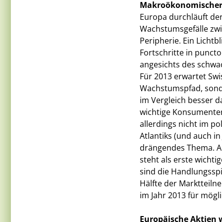
Makroökonomischer 
Europa durchläuft der
Wachstumsgefälle zwi
Peripherie. Ein Lichtbl
Fortschritte in punct
angesichts des schwa
Für 2013 erwartet Swi
Wachstumspfad, sonde
im Vergleich besser d
wichtige Konsumentenv
allerdings nicht im p
Atlantiks (und auch in 
drängendes Thema. Au
steht als erste wichti
sind die Handlungsspi
Hälfte der Marktteiln
im Jahr 2013 für mögli
Europäische Aktien 