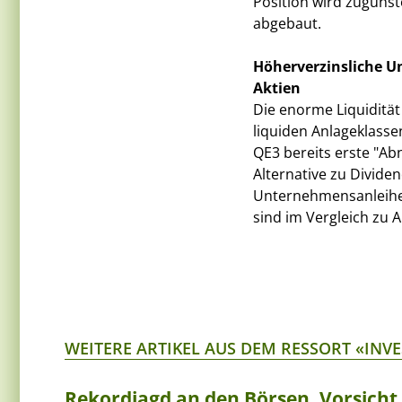
Position wird zuguns
abgebaut.
Höherverzinsliche U
Aktien
Die enorme Liquidität
liquiden Anlageklasse
QE3 bereits erste "A
Alternative zu Dividen
Unternehmensanleihen
sind im Vergleich zu A
WEITERE ARTIKEL AUS DEM RESSORT «INV
Rekordjagd an den Börsen, Vorsich