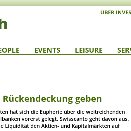
ÜBER INVE
EOPLE
EVENTS
LEISURE
SER
in Rückendeckung geben
en hat sich die Euphorie über die weitreichenden
albanken vorerst gelegt. Swisscanto geht davon aus,
e Liquidität den Aktien- und Kapitalmärkten auf