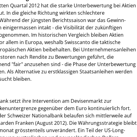
itten Quartal 2012 hat die starke Unterbewertung bei Aktien
t. In die gleiche Richtung wirkten schlechtere
Während der jüngsten Berichtssaison war das Gewinn-
nigermassen intakt - die Visibilität der zukünftigen
bgenommen. Im historischen Vergleich bleiben Aktien
or allem in Europa, weshalb Swisscanto die taktische
ropäischen Aktien beibehalten. Bei Unternehmensanleihen
estoren nach Rendite zu Bewertungen geführt, die
hend "fair" anzusehen sind - die Phase der Unterbewertung
en. Als Alternative zu erstklassigen Staatsanleihen werden
sucht bleiben.
ank setzt ihre Intervention am Devisenmarkt zur
nkenuntergrenze gegenüber dem Euro kontinuierlich fort.
er Schweizer Nationalbank belaufen sich mittlerweile auf
arden Franken (August 2012). Die Währungsstrategie bleibt
onat grösstenteils unverändert. Ein Teil der US-Long-