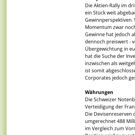
Die Aktien-Rally im dr
ein Stück weit abgebau
Gewinnperspektiven. 
Momentum zwar noch ei
Gewinne hat jedoch a
dennoch preiswert - v
Übergewichtung in eu
hat die Suche der Inv
inzwischen als weitge
ist somit abgeschloss
Corporates jedoch ge
Währungen
Die Schweizer Notenb
Verteidigung der Fra
Die Devisenreserven d
umgerechnet 488 Milli
im Vergleich zum Vorm