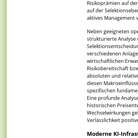
Risikoprämien auf der
auf der Selektionsebe
aktives Management 
Neben geeigneten ope
strukturierte Analys
Selektionsentscheidun
verschiedenen Anlage
wirtschaftlichen Erwa
Risikobereitschaft bz
absoluten und relativ
diesen Makroeinflüsse
spezifischen fundame
Eine profunde Analy
historischen Preisent
Wechselwirkungen ge
Verlässlichkeit positi
Moderne KI-Infras