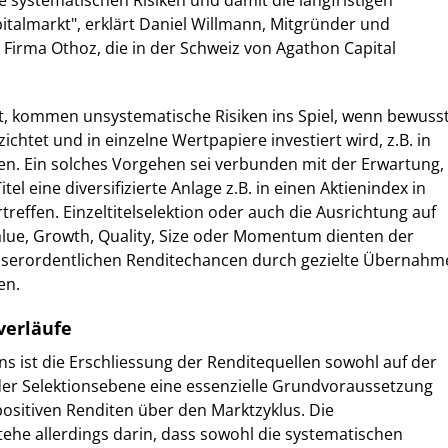
ie systematischen Risiken und damit die langfristigen
talmarkt", erklärt Daniel Willmann, Mitgründer und
Firma Othoz, die in der Schweiz von Agathon Capital
rt, kommen unsystematische Risiken ins Spiel, wenn bewuss
zichtet und in einzelne Wertpapiere investiert wird, z.B. in
en. Ein solches Vorgehen sei verbunden mit der Erwartung,
itel eine diversifizierte Anlage z.B. in einen Aktienindex in
reffen. Einzeltitelselektion oder auch die Ausrichtung auf
Value, Growth, Quality, Size oder Momentum dienten der
sserordentlichen Renditechancen durch gezielte Übernahm
en.
verläufe
s ist die Erschliessung der Renditequellen sowohl auf der
 der Selektionsebene eine essenzielle Grundvoraussetzung
 positiven Renditen über den Marktzyklus. Die
he allerdings darin, dass sowohl die systematischen