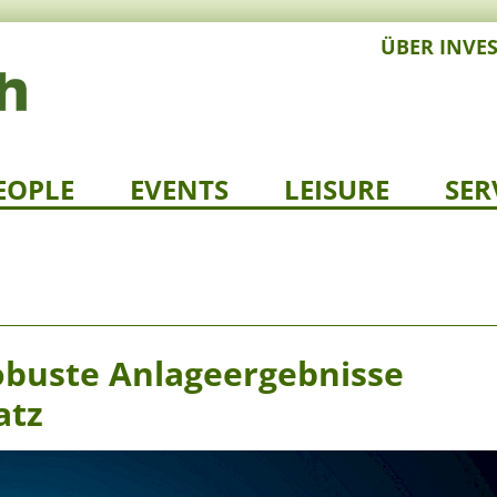
ÜBER INVE
EOPLE
EVENTS
LEISURE
SER
Robuste Anlageergebnisse
atz