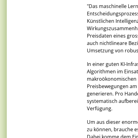
"Das maschinelle Ler
Entscheidungsprozess
Künstlichen Intellige
Wirkungszusammenhä
Preisdaten eines gro
auch nichtlineare Bez
Umsetzung von robust
In einer guten KI-Infr
Algorithmen im Einsat
makroökonomischen u
Preisbewegungen am Ka
generieren. Pro Hand
systematisch aufberei
Verfügung.
Um aus dieser enorm
zu können, brauche e
Dabei komme dem Eins