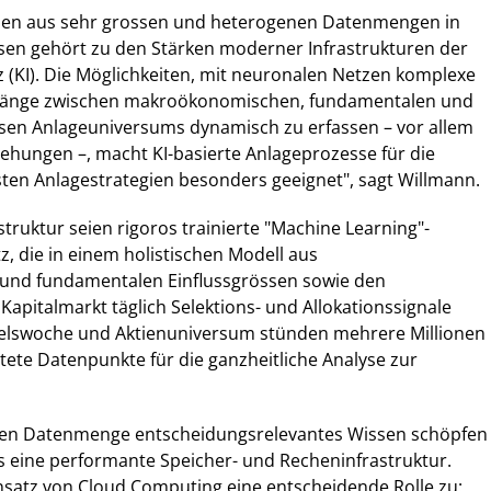
nen aus sehr grossen und heterogenen Datenmengen in
en gehört zu den Stärken moderner Infrastrukturen der
nz (KI). Die Möglichkeiten, mit neuronalen Netzen komplexe
nge zwischen makroökonomischen, fundamentalen und
ssen Anlageuniversums dynamisch zu erfassen – vor allem
iehungen –, macht KI-basierte Anlageprozesse für die
en Anlagestrategien besonders geeignet", sagt Willmann.
astruktur seien rigoros trainierte "Machine Learning"-
z, die in einem holistischen Modell aus
nd fundamentalen Einflussgrössen sowie den
pitalmarkt täglich Selektions- und Allokationssignale
elswoche und Aktienuniversum stünden mehrere Millionen
tete Datenpunkte für die ganzheitliche Analyse zur
en Datenmenge entscheidungsrelevantes Wissen schöpfen
s eine performante Speicher- und Recheninfrastruktur.
atz von Cloud Computing eine entscheidende Rolle zu: