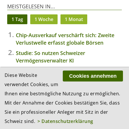
MEISTGELESEN IN...
1 Tag
1 Woche
1 Monat
Chip-Ausverkauf verschärft sich: Zweite
Verlustwelle erfasst globale Börsen
Studie: So nutzen Schweizer
Vermögensverwalter KI
Candriam: Knappheit ist das neue Normal
Diese Website
Cookies annehmen
– und die meisten Portfolios sind nicht
verwendet Cookies, um
darauf vorbereitet
Ihnen eine bestmögliche Nutzung zu ermöglichen.
Pensionskassen erhalten Zugang zum
Mit der Annahme der Cookies bestätigen Sie, dass
Repomarkt
Sie ein professioneller Anleger mit Sitz in der
TwentyFour Asset Management lanciert
Schweiz sind.
neuen Multi-Asset-Credit-Fonds
> Datenschutzerklärung