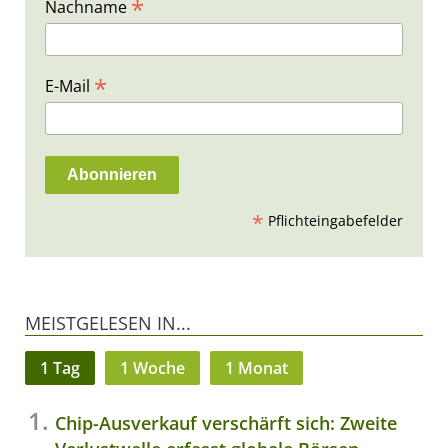
*
Nachname
*
E-Mail
*
Pflichteingabefelder
MEISTGELESEN IN...
1 Tag
1 Woche
1 Monat
Chip-Ausverkauf verschärft sich: Zweite