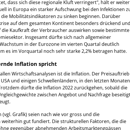
t, dass sich diese regionale Kluft verringert", hält er weiter
ktuell in Europa ein starker Aufschwung bei den Infektionen z
die Mobilitätsindikatoren zu sinken beginnen. Darüber
iekrise auf dem gesamten Kontinent besonders drückend un
f die Kaufkraft der Verbraucher auswirken sowie bestimmte
miesektor. Insgesamt dürfte sich nach allgemeiner
Wachstum in der Eurozone im vierten Quartal deutlich
 es im Vorquartal noch sehr starke 2,2% betragen hatte.
nde Inflation spricht
len Wirtschaftsanalysen ist die Inflation. Der Preisauftrieb
 USA und einigen Schwellenländern, in den letzten Monaten
otzdem dürfte die Inflation 2022 zurückgehen, sobald die
gleichgewichte zwischen Angebot und Nachfrage beseitig
eugt.
(vgl. Grafik) seien nach wie vor gross und die
weiterhin gut fundiert. Die strukturellen Faktoren, die die
 Löhne gegenüber abnehmenden Arbeitsmarktengpässen