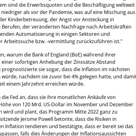
Zudem sind die Erwerbsquoten und die Beschäftigung weltweit
niedriger als vor der Pandemie, was auf eine Mischung aus
der Kinderbetreuung, der Angst vor Ansteckung in
 Berufen, der veränderten Nachfrage nach Arbeitskräften
nden Automatisierung in einigen Sektoren und
er Arbeitssuche bzw. ‑vermittlung zurückzuführen ist."
en, warum die Bank of England (BoE) während ihrer
einer sofortigen Anhebung der Zinssätze Abstand
rognostizierte sie sogar, dass die Inflation im nächsten
n würde, nachdem sie zuvor bei 4% gelegen hatte, und dami
eit einem Jahrzehnt erreichen würde.
die Fed an, dass sie ihre monatlichen Ankäufe von
Höhe von 120 Mrd. US-Dollar im November und Dezember
n wird und plant, das Programm Mitte 2022 ganz zu
itzende Jerome Powell betonte, dass die Risiken in
 Inflation tendieren und bestätigte, dass er bereit sei das
assen, falls dies Änderungen der Inflationsaussichten