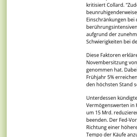
kritisiert Collard. "
beunruhigenderweise 
Einschränkungen bei 
berührungsintensiven
aufgrund der zunehme
Schwierigkeiten bei d
Diese Faktoren erklär
Novembersitzung von 
genommen hat. Dabei p
Frühjahr 5% erreiche
den höchsten Stand s
Unterdessen kündigte 
Vermögenswerten in 
um 15 Mrd. reduziere
beenden. Der Fed-Vors
Richtung einer höheren
Tempo der Käufe anzup