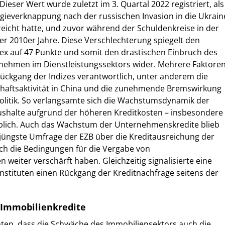
ieser Wert wurde zuletzt im 3. Quartal 2022 registriert, als
gieverknappung nach der russischen Invasion in die Ukrain
eicht hatte, und zuvor während der Schuldenkreise in der
r 2010er Jahre. Diese Verschlechterung spiegelt den
ex auf 47 Punkte und somit den drastischen Einbruch des
nehmen im Dienstleistungssektors wider. Mehrere Faktore
Rückgang der Indizes verantwortlich, unter anderem die
haftsaktivität in China und die zunehmende Bremswirkung
politik. So verlangsamte sich die Wachstumsdynamik der
aushalte aufgrund der höheren Kreditkosten – insbesondere
eblich. Auch das Wachstum der Unternehmenskredite blieb
 jüngste Umfrage der EZB über die Kreditausreichung der
ich die Bedingungen für die Vergabe von
weiter verschärft haben. Gleichzeitig signalisierte eine
nstituten einen Rückgang der Kreditnachfrage seitens der
r Immobilienkredite
chten, dass die Schwäche des Immobiliensektors auch die