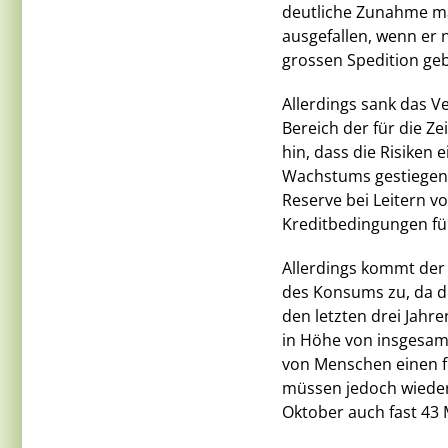
deutliche Zunahme ma
ausgefallen, wenn er 
grossen Spedition ge
Allerdings sank das 
Bereich der für die Z
hin, dass die Risiken
Wachstums gestiegen s
Reserve bei Leitern v
Kreditbedingungen für
Allerdings kommt der 
des Konsums zu, da di
den letzten drei Jahr
in Höhe von insgesamt
von Menschen einen fi
müssen jedoch wieder
Oktober auch fast 43 