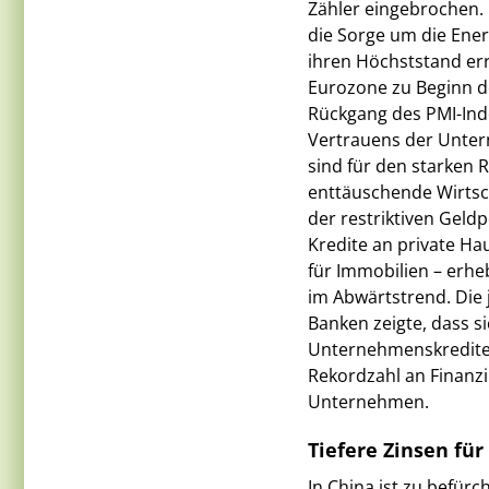
Zähler eingebrochen. D
die Sorge um die Ener
ihren Höchststand err
Eurozone zu Beginn de
Rückgang des PMI-Ind
Vertrauens der Unter
sind für den starken 
enttäuschende Wirtsc
der restriktiven Geld
Kredite an private H
für Immobilien – erh
im Abwärtstrend. Die
Banken zeigte, dass s
Unternehmenskrediten 
Rekordzahl an Finanzi
Unternehmen.
Tiefere Zinsen fü
In China ist zu befür