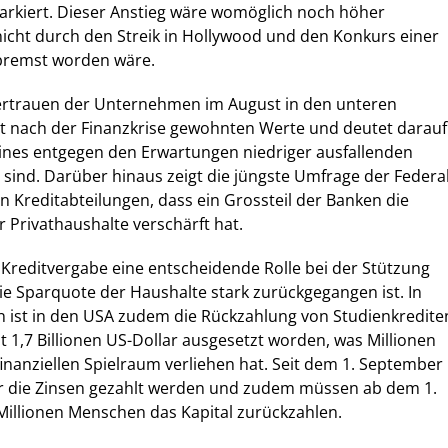
rkiert. Dieser Anstieg wäre womöglich noch höher
nicht durch den Streik in Hollywood und den Konkurs einer
bremst worden wäre.
Vertrauen der Unternehmen im August in den unteren
eit nach der Finanzkrise gewohnten Werte und deutet darauf
 eines entgegen den Erwartungen niedriger ausfallenden
ind. Darüber hinaus zeigt die jüngste Umfrage der Federa
on Kreditabteilungen, dass ein Grossteil der Banken die
 Privathaushalte verschärft hat.
Kreditvergabe eine entscheidende Rolle bei der Stützung
e Sparquote der Haushalte stark zurückgegangen ist. In
en ist in den USA zudem die Rückzahlung von Studienkredite
 1,7 Billionen US-Dollar ausgesetzt worden, was Millionen
nanziellen Spielraum verliehen hat. Seit dem 1. September
 die Zinsen gezahlt werden und zudem müssen ab dem 1.
Millionen Menschen das Kapital zurückzahlen.