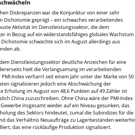
 schwächeln
hen Diskrepanzen war die Konjunktur von einer sehr
en Dichotomie geprägt – ein schwaches verarbeitendes
ste Aktivität im Dienstleistungssektor, die dem
er in Bezug auf ein widerstandsfähiges globales Wachstum
se Dichotomie schwächte sich im August allerdings aus
ünden ab.
dem Dienstleistungssektor deutliche Anzeichen für eine
ererseits hielt die Verlangsamung im verarbeitenden
PMI-Index verharrt seit einem Jahr unter der Marke von 50
aten signalisieren jedoch eine Abschwächung der
te Erholung im August von 48,6 Punkten auf 49 Zähler ist
sslich China zuzuschreiben. Ohne China wäre der PMI-Index
e Gewerbe insgesamt wieder auf ein Niveau gesunken, das
rholung des Sektors hindeutet, zumal die Subindizes für die
und das Verhältnis Neuaufträge zu Lagerbeständen weiterhi
liert, das eine rückläufige Produktion signalisiert.