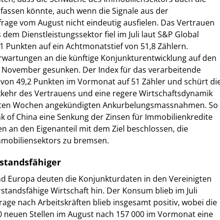
erfassen könnte, auch wenn die Signale aus der
age vom August nicht eindeutig ausfielen. Das Vertrauen
em Dienstleistungssektor fiel im Juli laut S&P Global
 Punkten auf ein Achtmonatstief von 51,8 Zählern.
 Erwartungen an die künftige Konjunkturentwicklung auf den
t November gesunken. Der Index für das verarbeitende
 von 49,2 Punkten im Vormonat auf 51 Zähler und schürt di
kkehr des Vertrauens und eine regere Wirtschaftsdynamik
etzten Wochen angekündigten Ankurbelungsmassnahmen. So
nk of China eine Senkung der Zinsen für Immobilienkredite
 an den Eigenanteil mit dem Ziel beschlossen, die
mobiliensektors zu bremsen.
standsfähiger
nd Europa deuten die Konjunkturdaten in den Vereinigten
rstandsfähige Wirtschaft hin. Der Konsum blieb im Juli
rage nach Arbeitskräften blieb insgesamt positiv, wobei die
0 neuen Stellen im August nach 157 000 im Vormonat eine