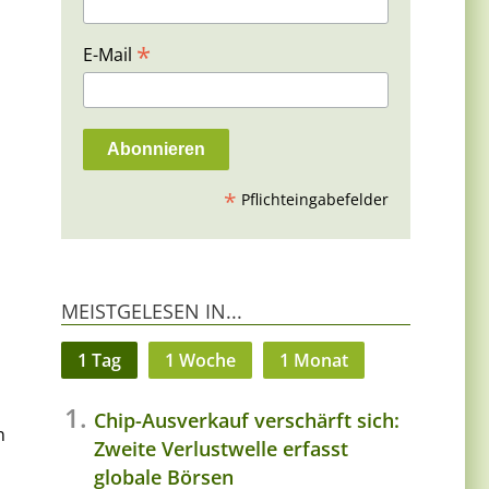
*
E-Mail
*
Pflichteingabefelder
MEISTGELESEN IN...
1 Tag
1 Woche
1 Monat
Chip-Ausverkauf verschärft sich:
n
Zweite Verlustwelle erfasst
globale Börsen