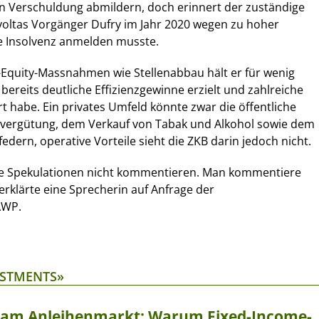
en Verschuldung abmildern, doch erinnert der zuständige
voltas Vorgänger Dufry im Jahr 2020 wegen zu hoher
 Insolvenz anmelden musste.
-Equity-Massnahmen wie Stellenabbau hält er für wenig
 bereits deutliche Effizienzgewinne erzielt und zahlreiche
t habe. Ein privates Umfeld könnte zwar die öffentliche
vergütung, dem Verkauf von Tabak und Alkohol sowie dem
dern, operative Vorteile sieht die ZKB darin jedoch nicht.
 die Spekulationen nicht kommentieren. Man kommentiere
erklärte eine Sprecherin auf Anfrage der
AWP.
ESTMENTS»
t am Anleihenmarkt: Warum Fixed-Income-