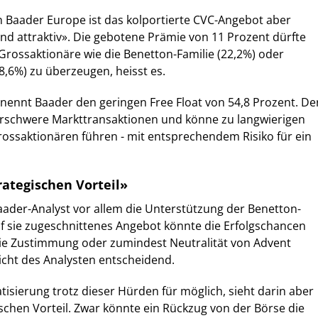
n Baader Europe ist das kolportierte CVC-Angebot aber
nd attraktiv». Die gebotene Prämie von 11 Prozent dürfte
Grossaktionäre wie die Benetton-Familie (22,2%) oder
8,6%) zu überzeugen, heisst es.
 nennt Baader den geringen Free Float von 54,8 Prozent. De
 erschwere Markttransaktionen und könne zu langwierigen
ossaktionären führen - mit entsprechendem Risiko für ein
rategischen Vorteil»
Baader-Analyst vor allem die Unterstützung der Benetton-
 auf sie zugeschnittenes Angebot könnte die Erfolgschancen
ie Zustimmung oder zumindest Neutralität von Advent
Sicht des Analysten entscheidend.
atisierung trotz dieser Hürden für möglich, sieht darin aber
ischen Vorteil. Zwar könnte ein Rückzug von der Börse die