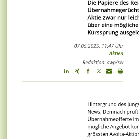
Die Papiere des Re
Übernahmegerüchte
Aktie zwar nur leic
über eine mögliche
Kurssprung ausgelö
07.05.2025, 11:47 Uhr
Aktien
Redaktion: awp/sw
Hintergrund des jüngs
News. Demnach prüft d
Übernahmeofferte im 
mögliche Angebot könn
grössten Avolta-Aktion