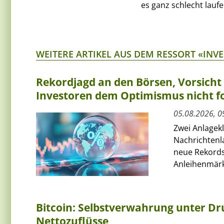
es ganz schlecht laufe
WEITERE ARTIKEL AUS DEM RESSORT «INV
Rekordjagd an den Börsen, Vorsich
Investoren dem Optimismus nicht f
05.08.2026, 0
Zwei Anlagek
Nachrichtenl
neue Rekords
Anleihenmärkt
Bitcoin: Selbstverwahrung unter Dru
Nettozuflüsse