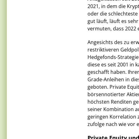
2021, in dem die Kryp
oder die schlechteste 
gut läuft, läuft es seh
vermuten, dass 2022 e
Angesichts des zu erw
restriktiveren Geldpol
Hedgefonds-Strategie
diese es seit 2001 in
geschafft haben. Ihre
Grade-Anleihen in die
geboten. Private Equi
börsennotierter Akti
höchsten Renditen geli
seiner Kombination au
geringen Korrelation
zufolge nach wie vor e
Private Equity un