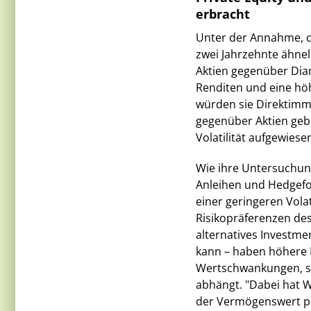
erbracht
Unter der Annahme, d
zwei Jahrzehnte ähnel
Aktien gegenüber Dia
Renditen und eine hö
würden sie Direktimm
gegenüber Aktien gebe
Volatilität aufgewiese
Wie ihre Untersuchung
Anleihen und Hedgefon
einer geringeren Volat
Risikopräferenzen des
alternatives Investm
kann – haben höhere R
Wertschwankungen, so
abhängt. "Dabei hat W
der Vermögenswert phy