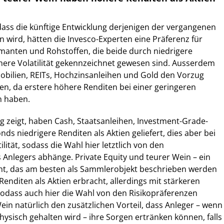
ass die künftige Entwicklung derjenigen der vergangenen
n wird, hätten die Invesco-Experten eine Präferenz für
manten und Rohstoffen, die beide durch niedrigere
here Volatilität gekennzeichnet gewesen sind. Ausserdem
obilien, REITs, Hochzinsanleihen und Gold den Vorzug
n, da erstere höhere Renditen bei einer geringeren
n haben.
 zeigt, haben Cash, Staatsanleihen, Investment-Grade-
ds niedrigere Renditen als Aktien geliefert, dies aber bei
ilität, sodass die Wahl hier letztlich von den
 Anlegers abhänge. Private Equity und teurer Wein – ein
ent, das am besten als Sammlerobjekt beschrieben werden
enditen als Aktien erbracht, allerdings mit stärkeren
dass auch hier die Wahl von den Risikopräferenzen
ein natürlich den zusätzlichen Vorteil, dass Anleger – wenn
sisch gehalten wird – ihre Sorgen ertränken können, falls