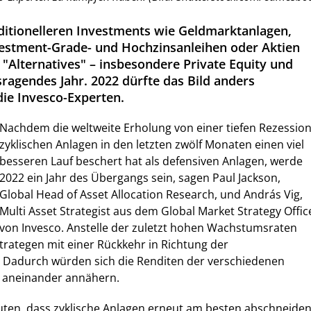
aditionelleren Investments wie Geldmarktanlagen,
vestment-Grade- und Hochzinsanleihen oder Aktien
 "Alternatives" – insbesondere Private Equity und
sragendes Jahr. 2022 dürfte das Bild anders
ie Invesco-Experten.
Nachdem die weltweite Erholung von einer tiefen Rezessio
zyklischen Anlagen in den letzten zwölf Monaten einen viel
besseren Lauf beschert hat als defensiven Anlagen, werde
2022 ein Jahr des Übergangs sein, sagen Paul Jackson,
Global Head of Asset Allocation Research, und András Vig,
Multi Asset Strategist aus dem Global Market Strategy Offic
von Invesco. Anstelle der zuletzt hohen Wachstumsraten
trategen mit einer Rückkehr in Richtung der
Dadurch würden sich die Renditen der verschiedenen
r aneinander annähern.
uten, dass zyklische Anlagen erneut am besten abschneide