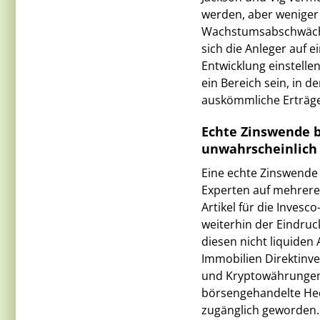
werden, aber weniger 
Wachstumsabschwächun
sich die Anleger auf 
Entwicklung einstelle
ein Bereich sein, in 
auskömmliche Erträge
Echte Zinswende b
unwahrscheinlich
Eine echte Zinswende 
Experten auf mehrere 
Artikel für die Inves
weiterhin der Eindruc
diesen nicht liquiden 
Immobilien Direktinve
und Kryptowährungen 
börsengehandelte Hedg
zugänglich geworden.