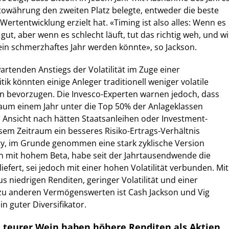
towährung den zweiten Platz belegte, entweder die beste
Wertentwicklung erzielt hat. «Timing ist also alles: Wenn es
r gut, aber wenn es schlecht läuft, tut das richtig weh, und wi
in schmerzhaftes Jahr werden könnte», so Jackson.
artenden Anstiegs der Volatilität im Zuge einer
itik könnten einige Anleger traditionell weniger volatile
n bevorzugen. Die Invesco-Experten warnen jedoch, dass
 kaum einem Jahr unter die Top 50% der Anlageklassen
r Ansicht nach hätten Staatsanleihen oder Investment-
sem Zeitraum ein besseres Risiko-Ertrags-Verhältnis
ty, im Grunde genommen eine stark zyklische Version
en mit hohem Beta, habe seit der Jahrtausendwende die
efert, sei jedoch mit einer hohen Volatilität verbunden. Mit
s niedrigen Renditen, geringer Volatilität und einer
 zu anderen Vermögenswerten ist Cash Jackson und Vig
in guter Diversifikator.
d teurer Wein haben höhere Renditen als Aktien