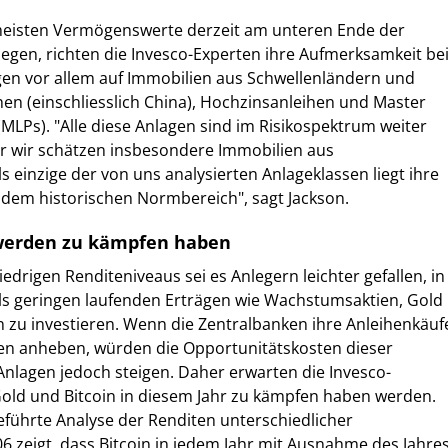
meisten Vermögenswerte derzeit am unteren Ende der
iegen, richten die Invesco-Experten ihre Aufmerksamkeit be
gen vor allem auf Immobilien aus Schwellenländern und
en (einschliesslich China), Hochzinsanleihen und Master
(MLPs). "Alle diese Anlagen sind im Risikospektrum weiter
er wir schätzen insbesondere Immobilien aus
s einzige der von uns analysierten Anlageklassen liegt ihre
 dem historischen Normbereich", sagt Jackson.
 werden zu kämpfen haben
edrigen Renditeniveaus sei es Anlegern leichter gefallen, in
lls geringen laufenden Erträgen wie Wachstumsaktien, Gold
zu investieren. Wenn die Zentralbanken ihre Anleihenkäuf
sen anheben, würden die Opportunitätskosten dieser
nlagen jedoch steigen. Daher erwarten die Invesco-
Gold und Bitcoin in diesem Jahr zu kämpfen haben werden.
führte Analyse der Renditen unterschiedlicher
06 zeigt, dass Bitcoin in jedem Jahr mit Ausnahme des Jahre