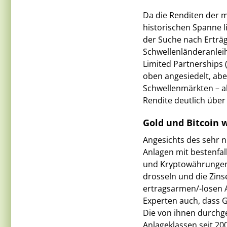
Da die Renditen der 
historischen Spanne l
der Suche nach Erträ
Schwellenländeranleih
Limited Partnerships 
oben angesiedelt, ab
Schwellenmärkten – al
Rendite deutlich über
Gold und Bitcoin
Angesichts des sehr ni
Anlagen mit bestenfa
und Kryptowährungen 
drosseln und die Zin
ertragsarmen/-losen A
Experten auch, dass 
Die von ihnen durchge
Anlageklassen seit 20