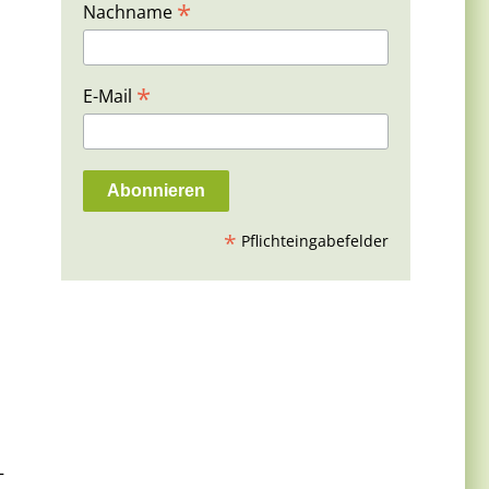
*
Nachname
*
E-Mail
*
Pflichteingabefelder
–