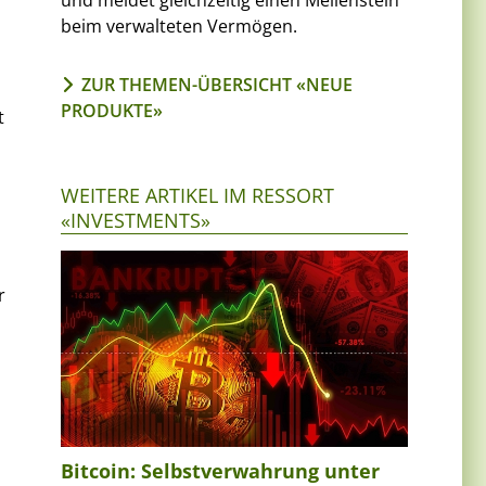
und meldet gleichzeitig einen Meilenstein
beim verwalteten Vermögen.
ZUR THEMEN-ÜBERSICHT «NEUE
PRODUKTE»
t
WEITERE ARTIKEL IM RESSORT
«INVESTMENTS»
r
h
Bitcoin: Selbstverwahrung unter