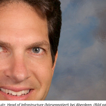
itz, Head of Infrastructure (börsennotiert) bei Aberdeen. (Bild pd