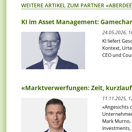
WEITERE ARTIKEL ZUM PARTNER «ABERDE
KI im Asset Management: Gamechang
24.05.2026, 1
KI liefert Ge
Kontext, Urt
CEO und Coun
«Marktverwerfungen: Zeit, kurzlauf
11.11.2025, 1
«Angesichts d
Unternehmens
Mark Murno, 
Investments,