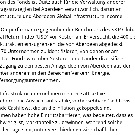
on des Fonds ist Duitz auch für die Verwaltung anderer
tragsstrategien bei Aberdeen verantwortlich, darunter
structure und Aberdeen Global Infrastructure Income.
e Outperformance gegenüber der Benchmark des S&P Globa
al Return Index (USD) vor Kosten an. Er versucht, die 400 bi
ukturaktien einzugrenzen, die von Aberdeen abgedeckt
 70 Unternehmen zu identifizieren, von denen er am
. Der Fonds wird über Sektoren und Länder diversifiziert
Zugang zu den besten Anlageideen von Aberdeen aus der
nter anderem in den Bereichen Verkehr, Energie,
Versorgungsunternehmen.
n Infrastrukturunternehmen mehrere attraktive
ehören die Aussicht auf stabile, vorhersehbare Cashflows
e Cashflows, die an die Inflation gekoppelt sind.
men haben hohe Eintrittsbarrieren, was bedeutet, dass es
hwierig ist, Marktanteile zu gewinnen, während solche
er Lage sind, unter verschiedenen wirtschaftlichen