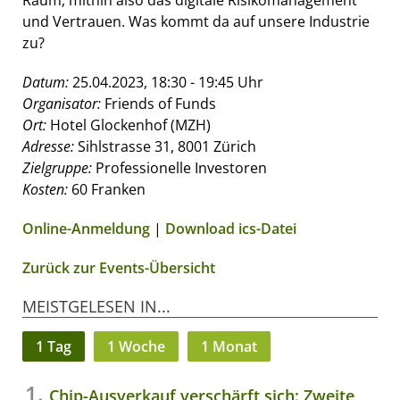
Raum, mithin also das digitale Risikomanagement
und Vertrauen. Was kommt da auf unsere Industrie
zu?
Datum:
25.04.2023, 18:30 - 19:45 Uhr
Organisator:
Friends of Funds
Ort:
Hotel Glockenhof (MZH)
Adresse:
Sihlstrasse 31, 8001 Zürich
Zielgruppe:
Professionelle Investoren
Kosten:
60 Franken
Online-Anmeldung
|
Download ics-Datei
Zurück zur Events-Übersicht
MEISTGELESEN IN...
1 Tag
1 Woche
1 Monat
Chip-Ausverkauf verschärft sich: Zweite