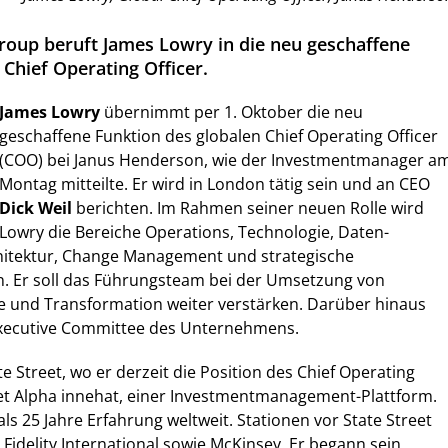
oup beruft James Lowry in die neu geschaffene
 Chief Operating Officer.
James Lowry
übernimmt per 1. Oktober die neu
geschaffene Funktion des globalen Chief Operating Officer
(COO) bei Janus Henderson, wie der Investmentmanager a
Montag mitteilte. Er wird in London tätig sein und an CEO
Dick Weil
berichten. Im Rahmen seiner neuen Rolle wird
Lowry die Bereiche Operations, Technologie, Daten-
itektur, Change Management und strategische
en. Er soll das Führungsteam bei der Umsetzung von
e und Transformation weiter verstärken. Darüber hinaus
 Executive Committee des Unternehmens.
 Street, wo er derzeit die Position des Chief Operating
eet Alpha innehat, einer Investmentmanagement-Plattform.
ls 25 Jahre Erfahrung weltweit. Stationen vor State Street
idelity International sowie McKinsey. Er begann sein