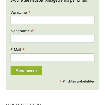
Woche die neusten Anlagetrends per Email.
*
Vorname
*
Nachname
*
E-Mail
*
Pflichteingabefelder