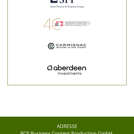
ADRESSE
BCP Business Content Production GmbH