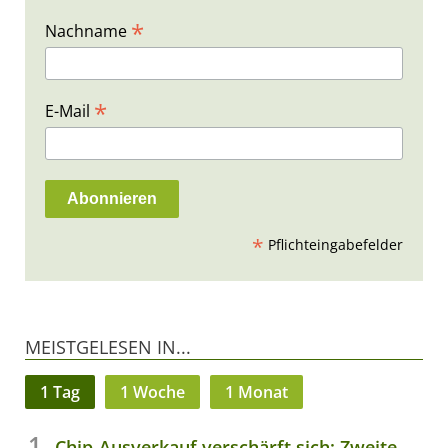
*
Nachname
*
E-Mail
*
Pflichteingabefelder
MEISTGELESEN IN...
1 Tag
1 Woche
1 Monat
Chip-Ausverkauf verschärft sich: Zweite