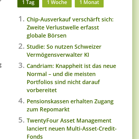
1 Tag
1 Woche
1 Monat
Chip-Ausverkauf verschärft sich:
Zweite Verlustwelle erfasst
globale Börsen
Studie: So nutzen Schweizer
Vermögensverwalter KI
g
Candriam: Knappheit ist das neue
Normal – und die meisten
Portfolios sind nicht darauf
vorbereitet
Pensionskassen erhalten Zugang
zum Repomarkt
TwentyFour Asset Management
lanciert neuen Multi-Asset-Credit-
Fonds