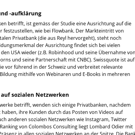
nd -aufklärung
en betrifft, ist gemäss der Studie eine Ausrichtung auf die
 festzustellen, wie bei Flowbank. Der Markteintritt von
italen Privatbank (die aus Reyl hervorgeht), steht noch
dungsmerkmal der Ausrichtung findet sich bei vielen
n den USA wieder (z.B. Robinhood und seine Übernahme vo
rns und seine Partnerschaft mit CNBC). Swissquote ist auf
e vor führend in der Schweiz und verbreitet relevante
f Bildung mithilfe von Webinaren und E-Books in mehreren
auf sozialen Netzwerken
werke betrifft, wenden sich einige Privatbanken, nachdem
ht haben, ihre Kunden durch das Posten von Videos auf
uch anderen sozialen Netzwerken wie Instagram, Twitter
 Ranking von Colombos Consulting liegt Lombard Odier mit
äsenz in allen sozialen Netzwerken an der Spitze. Die Ban