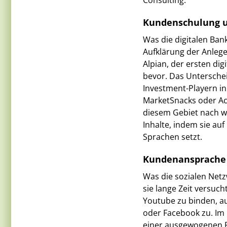
Consulting.
Kundenschulung u
Was die digitalen Bank
Aufklärung der Anleger
Alpian, der ersten dig
bevor. Das Unterschei
Investment-Playern i
MarketSnacks oder Aco
diesem Gebiet nach wi
Inhalte, indem sie au
Sprachen setzt.
Kundenansprache 
Was die sozialen Netz
sie lange Zeit versuc
Youtube zu binden, a
oder Facebook zu. Im
einer ausgewogenen Pr