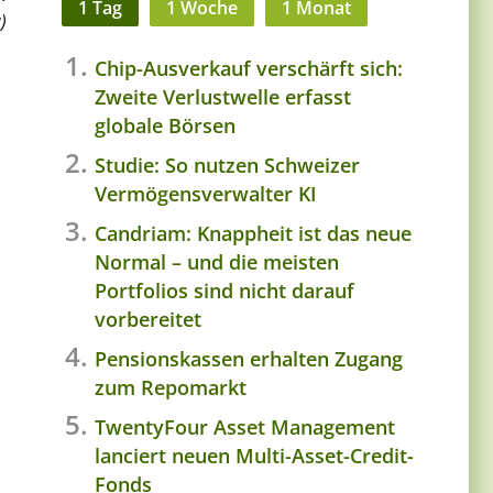
1 Tag
1 Woche
1 Monat
)
Chip-Ausverkauf verschärft sich:
Zweite Verlustwelle erfasst
globale Börsen
Studie: So nutzen Schweizer
Vermögensverwalter KI
Candriam: Knappheit ist das neue
Normal – und die meisten
Portfolios sind nicht darauf
vorbereitet
Pensionskassen erhalten Zugang
zum Repomarkt
TwentyFour Asset Management
lanciert neuen Multi-Asset-Credit-
Fonds