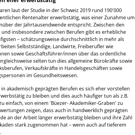
n eher erwerbstätig
aren laut der Studie in der Schweiz 2019 rund 190'000
ntlichen Rentenalter erwerbstätig, was einer Zunahme um
genüber der Jahrtausendwende entspricht. Zwischen den
und insbesondere zwischen Berufen gibt es erhebliche
igsten – schätzungsweise durchschnittlich in mehr als
rbeiten Selbstständige, Landwirte, Freiberufler wie
nnen sowie Geschäftsführer/innen über das ordentliche
ergleichsweise selten tun dies allgemeine Bürokräfte sowie
sberufen, Verkaufskräfte in Handelsgeschäften sowie
ngspersonen im Gesundheitswesen.
in akademisch geprägten Berufen es sich eher vorstellen
werbstätig zu bleiben und dies auch häufiger tun als z.B.
zu einfach, von einem 'Büezer- Akademiker-Graben' zu
wertungen zeigen, dass auch in handwerklich geprägten
ude an der Arbeit länger erwerbstätig bleiben und ihre Zahl
Dekaden stark zugenommen hat – wenn auch auf tieferem
.