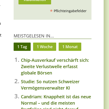
.
*
Pflichteingabefelder
n
t
MEISTGELESEN IN...
1 Tag
1 Woche
1 Monat
Chip-Ausverkauf verschärft sich:
Zweite Verlustwelle erfasst
globale Börsen
Studie: So nutzen Schweizer
Vermögensverwalter KI
Candriam: Knappheit ist das neue
Normal – und die meisten