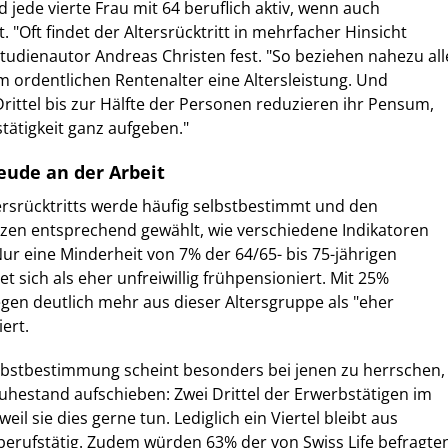
 jede vierte Frau mit 64 beruflich aktiv, wenn auch
t. "Oft findet der Altersrücktritt in mehrfacher Hinsicht
t Studienautor Andreas Christen fest. "So beziehen nahezu all
 ordentlichen Rentenalter eine Altersleistung. Und
rittel bis zur Hälfte der Personen reduzieren ihr Pensum,
stätigkeit ganz aufgeben."
eude an der Arbeit
ersrücktritts werde häufig selbstbestimmt und den
nzen entsprechend gewählt, wie verschiedene Indikatoren
Nur eine Minderheit von 7% der 64/65- bis 75-jährigen
 sich als eher unfreiwillig frühpensioniert. Mit 25%
gen deutlich mehr aus dieser Altersgruppe als "eher
iert.
lbstbestimmung scheint besonders bei jenen zu herrschen,
uhestand aufschieben: Zwei Drittel der Erwerbstätigen im
eil sie dies gerne tun. Lediglich ein Viertel bleibt aus
berufstätig. Zudem würden 63% der von Swiss Life befragte