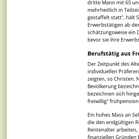
dritte Mann mit 65 und
mehrheitlich in Teilzei
gestaffelt statt", häl
Erwerbstätigen ab dem
schätzungsweise ein D
bevor sie ihre Erwerb
Berufstätig aus Fr
Der Zeitpunkt des Alt
individuellen Präfere
zeigten, so Christen. 
Bevölkerung bezeichnet
bezeichnen sich hinge
freiwillig" frühpension
Ein hohes Mass an Se
die den endgültigen R
Rentenalter arbeiten, w
finanziellen Gründen 